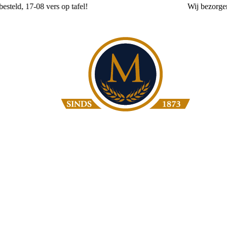
Wij
bezorgen
vanaf 3,50
Bakkerij Moolenbeek