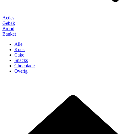
Acties
Gebak
Brood
Banket
Alle
Koek
Cake
Snacks
Chocolade
Overig