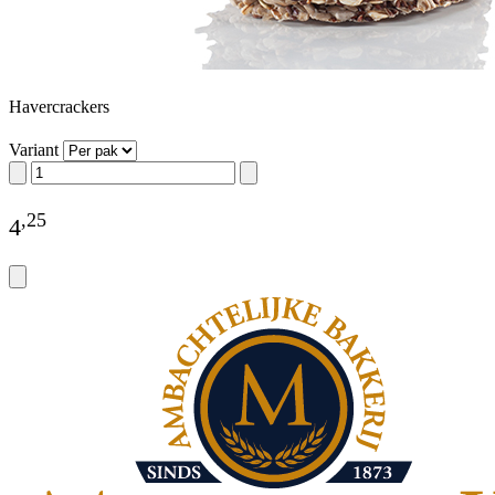
Havercrackers
Variant
,
25
4