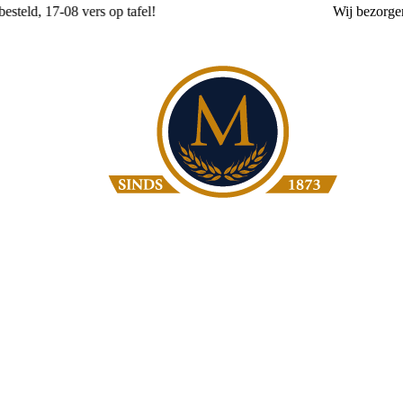
Wij
bezorgen
vanaf 3,50
Bakkerij Moolenbeek